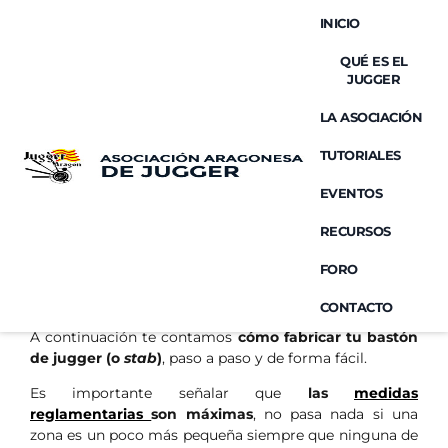
INICIO
QUÉ ES EL
JUGGER
TUTORIAL: CÓMO HACER
LA ASOCIACIÓN
UN BASTÓN
TUTORIALES
EVENTOS
RECURSOS
FORO
CONTACTO
A continuación te contamos
cómo fabricar tu bastón
de jugger (o
stab
)
, paso a paso y de forma fácil.
Es importante señalar que
las
medidas
reglamentarias
son máximas
, no pasa nada si una
zona es un poco más pequeña siempre que ninguna de